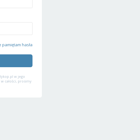
e pamiętam hasła
ykop.pl w jego
 w całości, prosimy