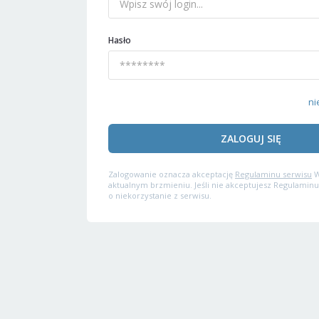
Hasło
ni
ZALOGUJ SIĘ
Zalogowanie oznacza akceptację
Regulaminu serwisu
W
aktualnym brzmieniu. Jeśli nie akceptujesz Regulaminu
o niekorzystanie z serwisu.