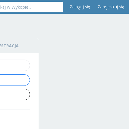
Zaloguj się
Zarejestruj się
ESTRACJA