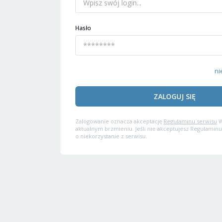
Hasło
ni
ZALOGUJ SIĘ
Zalogowanie oznacza akceptację
Regulaminu serwisu
W
aktualnym brzmieniu. Jeśli nie akceptujesz Regulaminu
o niekorzystanie z serwisu.