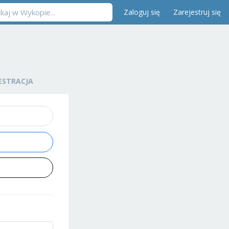
Zaloguj się
Zarejestruj się
ESTRACJA