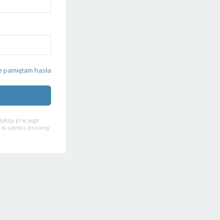
e pamiętam hasła
ykop.pl w jego
 w całości, prosimy