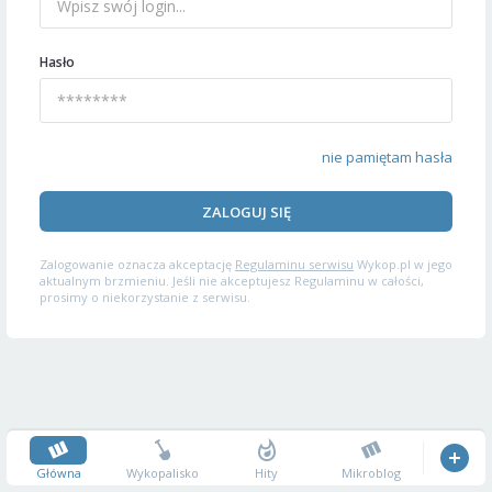
Hasło
nie pamiętam hasła
ZALOGUJ SIĘ
Zalogowanie oznacza akceptację
Regulaminu serwisu
Wykop.pl w jego
aktualnym brzmieniu. Jeśli nie akceptujesz Regulaminu w całości,
prosimy o niekorzystanie z serwisu.
Główna
Wykopalisko
Hity
Mikroblog