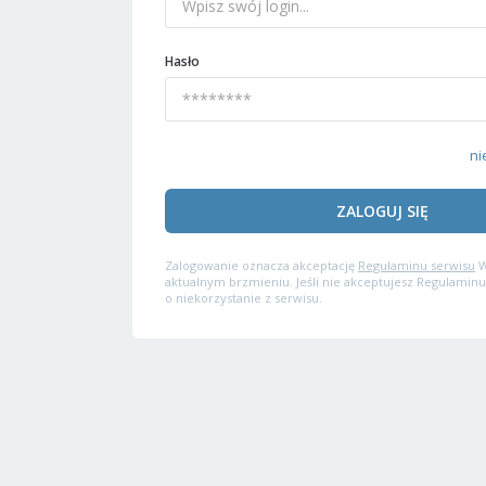
Hasło
ni
ZALOGUJ SIĘ
Zalogowanie oznacza akceptację
Regulaminu serwisu
W
aktualnym brzmieniu. Jeśli nie akceptujesz Regulaminu
o niekorzystanie z serwisu.