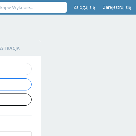
Zaloguj się
Zarejestruj się
ESTRACJA