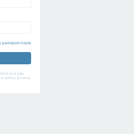
e pamiętam hasła
ykop.pl w jego
 w całości, prosimy