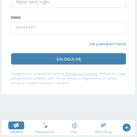
Hasło
nie pamiętam hasła
ZALOGUJ SIĘ
Zalogowanie oznacza akceptację
Regulaminu serwisu
Wykop.pl w jego
aktualnym brzmieniu. Jeśli nie akceptujesz Regulaminu w całości,
prosimy o niekorzystanie z serwisu.
Główna
Wykopalisko
Hity
Mikroblog