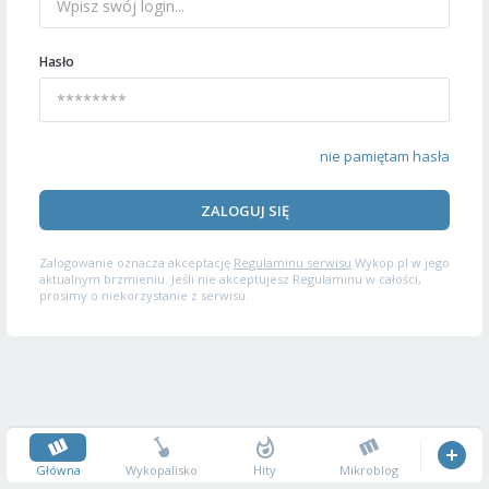
Hasło
nie pamiętam hasła
ZALOGUJ SIĘ
Zalogowanie oznacza akceptację
Regulaminu serwisu
Wykop.pl w jego
aktualnym brzmieniu. Jeśli nie akceptujesz Regulaminu w całości,
prosimy o niekorzystanie z serwisu.
Główna
Wykopalisko
Hity
Mikroblog