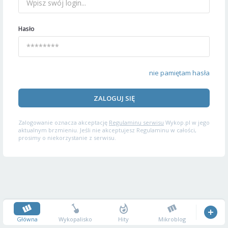
Hasło
nie pamiętam hasła
ZALOGUJ SIĘ
Zalogowanie oznacza akceptację
Regulaminu serwisu
Wykop.pl w jego
aktualnym brzmieniu. Jeśli nie akceptujesz Regulaminu w całości,
prosimy o niekorzystanie z serwisu.
Główna
Wykopalisko
Hity
Mikroblog