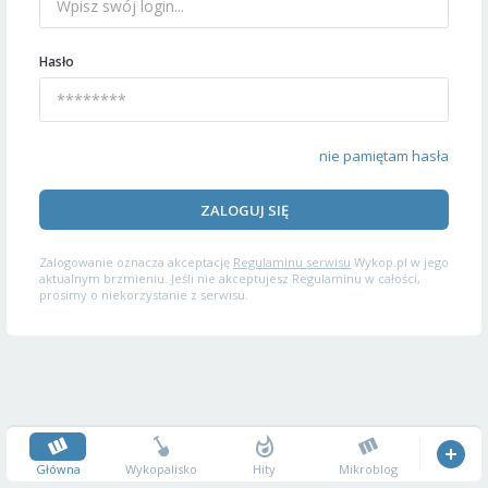
Hasło
nie pamiętam hasła
ZALOGUJ SIĘ
Zalogowanie oznacza akceptację
Regulaminu serwisu
Wykop.pl w jego
aktualnym brzmieniu. Jeśli nie akceptujesz Regulaminu w całości,
prosimy o niekorzystanie z serwisu.
Główna
Wykopalisko
Hity
Mikroblog