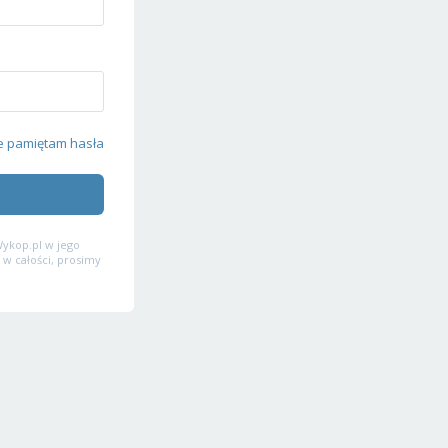
e pamiętam hasła
ykop.pl w jego
 w całości, prosimy