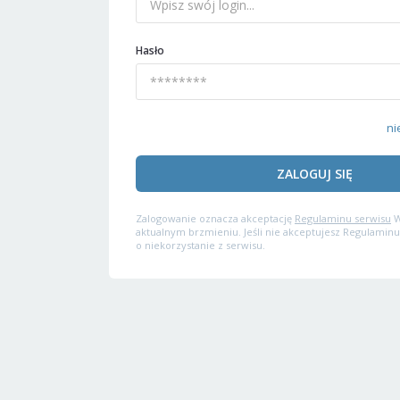
Hasło
ni
ZALOGUJ SIĘ
Zalogowanie oznacza akceptację
Regulaminu serwisu
W
aktualnym brzmieniu. Jeśli nie akceptujesz Regulaminu
o niekorzystanie z serwisu.