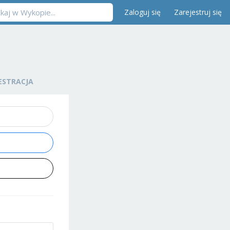
Zaloguj się
Zarejestruj się
ESTRACJA