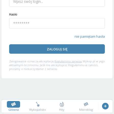
Hasło
nie pamiętam hasła
ZALOGUJ SIĘ
Zalogowanie oznacza akceptację
Regulaminu serwisu
Wykop.pl w jego
aktualnym brzmieniu. Jeśli nie akceptujesz Regulaminu w całości,
prosimy o niekorzystanie z serwisu.
Główna
Wykopalisko
Hity
Mikroblog