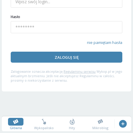
Hasło
nie pamiętam hasła
ZALOGUJ SIĘ
Zalogowanie oznacza akceptację
Regulaminu serwisu
Wykop.pl w jego
aktualnym brzmieniu. Jeśli nie akceptujesz Regulaminu w całości,
prosimy o niekorzystanie z serwisu.
Główna
Wykopalisko
Hity
Mikroblog