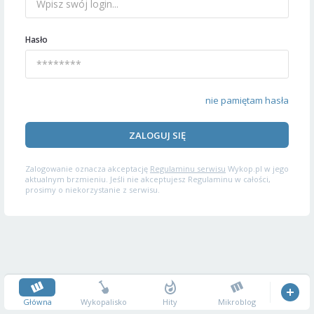
Hasło
nie pamiętam hasła
ZALOGUJ SIĘ
Zalogowanie oznacza akceptację
Regulaminu serwisu
Wykop.pl w jego
aktualnym brzmieniu. Jeśli nie akceptujesz Regulaminu w całości,
prosimy o niekorzystanie z serwisu.
Główna
Wykopalisko
Hity
Mikroblog