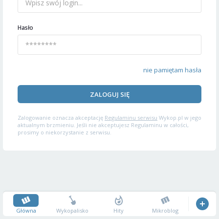
Hasło
nie pamiętam hasła
ZALOGUJ SIĘ
Zalogowanie oznacza akceptację
Regulaminu serwisu
Wykop.pl w jego
aktualnym brzmieniu. Jeśli nie akceptujesz Regulaminu w całości,
prosimy o niekorzystanie z serwisu.
Główna
Wykopalisko
Hity
Mikroblog