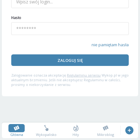
Hasło
nie pamiętam hasła
ZALOGUJ SIĘ
Zalogowanie oznacza akceptację
Regulaminu serwisu
Wykop.pl w jego
aktualnym brzmieniu. Jeśli nie akceptujesz Regulaminu w całości,
prosimy o niekorzystanie z serwisu.
Główna
Wykopalisko
Hity
Mikroblog