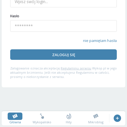
Hasło
nie pamiętam hasła
ZALOGUJ SIĘ
Zalogowanie oznacza akceptację
Regulaminu serwisu
Wykop.pl w jego
aktualnym brzmieniu. Jeśli nie akceptujesz Regulaminu w całości,
prosimy o niekorzystanie z serwisu.
Główna
Wykopalisko
Hity
Mikroblog