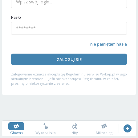
Hasło
nie pamiętam hasła
ZALOGUJ SIĘ
Zalogowanie oznacza akceptację
Regulaminu serwisu
Wykop.pl w jego
aktualnym brzmieniu. Jeśli nie akceptujesz Regulaminu w całości,
prosimy o niekorzystanie z serwisu.
Główna
Wykopalisko
Hity
Mikroblog