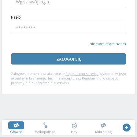
Hasło
nie pamiętam hasła
ZALOGUJ SIĘ
Zalogowanie oznacza akceptację
Regulaminu serwisu
Wykop.pl w jego
aktualnym brzmieniu. Jeśli nie akceptujesz Regulaminu w całości,
prosimy o niekorzystanie z serwisu.
Główna
Wykopalisko
Hity
Mikroblog