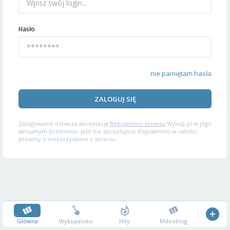
Hasło
nie pamiętam hasła
ZALOGUJ SIĘ
Zalogowanie oznacza akceptację
Regulaminu serwisu
Wykop.pl w jego
aktualnym brzmieniu. Jeśli nie akceptujesz Regulaminu w całości,
prosimy o niekorzystanie z serwisu.
Główna
Wykopalisko
Hity
Mikroblog