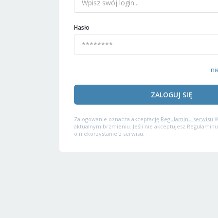
Hasło
ni
ZALOGUJ SIĘ
Zalogowanie oznacza akceptację
Regulaminu serwisu
W
aktualnym brzmieniu. Jeśli nie akceptujesz Regulaminu
o niekorzystanie z serwisu.