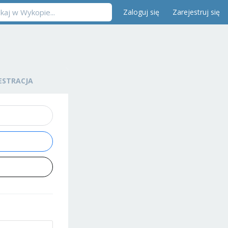
Zaloguj się
Zarejestruj się
ESTRACJA