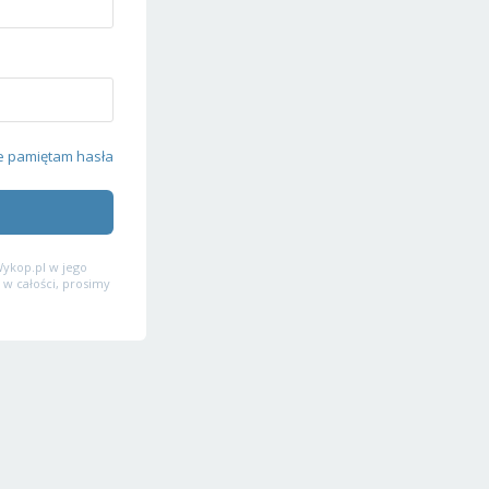
e pamiętam hasła
ykop.pl w jego
 w całości, prosimy