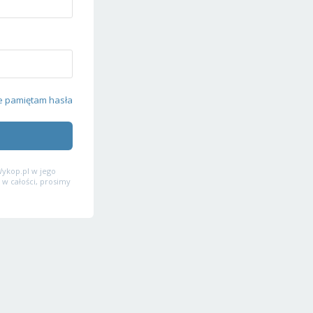
e pamiętam hasła
ykop.pl w jego
 w całości, prosimy