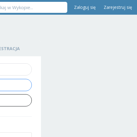
Zaloguj się
Zarejestruj się
ESTRACJA