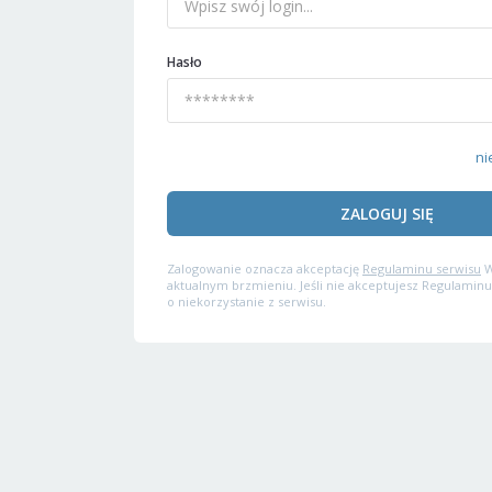
Hasło
ni
ZALOGUJ SIĘ
Zalogowanie oznacza akceptację
Regulaminu serwisu
W
aktualnym brzmieniu. Jeśli nie akceptujesz Regulaminu
o niekorzystanie z serwisu.