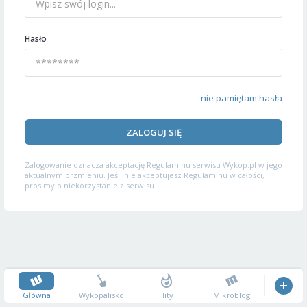
Hasło
nie pamiętam hasła
ZALOGUJ SIĘ
Zalogowanie oznacza akceptację
Regulaminu serwisu
Wykop.pl w jego
aktualnym brzmieniu. Jeśli nie akceptujesz Regulaminu w całości,
prosimy o niekorzystanie z serwisu.
Główna
Wykopalisko
Hity
Mikroblog