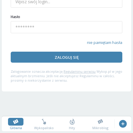
Hasło
nie pamiętam hasła
ZALOGUJ SIĘ
Zalogowanie oznacza akceptację
Regulaminu serwisu
Wykop.pl w jego
aktualnym brzmieniu. Jeśli nie akceptujesz Regulaminu w całości,
prosimy o niekorzystanie z serwisu.
Główna
Wykopalisko
Hity
Mikroblog