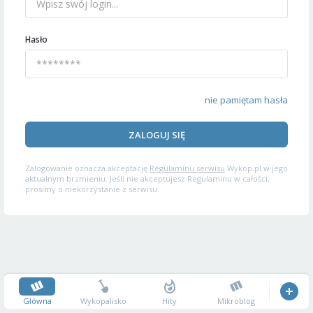
Hasło
nie pamiętam hasła
ZALOGUJ SIĘ
Zalogowanie oznacza akceptację
Regulaminu serwisu
Wykop.pl w jego
aktualnym brzmieniu. Jeśli nie akceptujesz Regulaminu w całości,
prosimy o niekorzystanie z serwisu.
Główna
Wykopalisko
Hity
Mikroblog