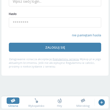
Hasło
nie pamiętam hasła
ZALOGUJ SIĘ
Zalogowanie oznacza akceptację
Regulaminu serwisu
Wykop.pl w jego
aktualnym brzmieniu. Jeśli nie akceptujesz Regulaminu w całości,
prosimy o niekorzystanie z serwisu.
Główna
Wykopalisko
Hity
Mikroblog