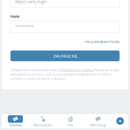
Hasło
nie pamiętam hasła
ZALOGUJ SIĘ
Zalogowanie oznacza akceptację
Regulaminu serwisu
Wykop.pl w jego
aktualnym brzmieniu. Jeśli nie akceptujesz Regulaminu w całości,
prosimy o niekorzystanie z serwisu.
Główna
Wykopalisko
Hity
Mikroblog