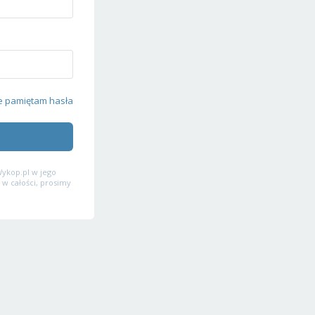
e pamiętam hasła
ykop.pl w jego
 w całości, prosimy