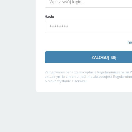
Hasło
ni
ZALOGUJ SIĘ
Zalogowanie oznacza akceptację
Regulaminu serwisu
W
aktualnym brzmieniu. Jeśli nie akceptujesz Regulaminu
o niekorzystanie z serwisu.