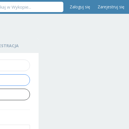
Zaloguj się
Zarejestruj się
ESTRACJA