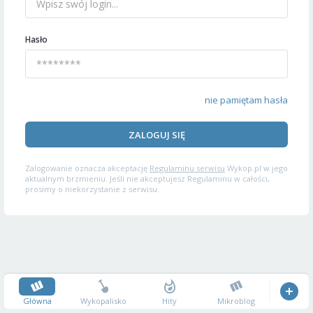
Hasło
nie pamiętam hasła
ZALOGUJ SIĘ
Zalogowanie oznacza akceptację
Regulaminu serwisu
Wykop.pl w jego
aktualnym brzmieniu. Jeśli nie akceptujesz Regulaminu w całości,
prosimy o niekorzystanie z serwisu.
Główna
Wykopalisko
Hity
Mikroblog