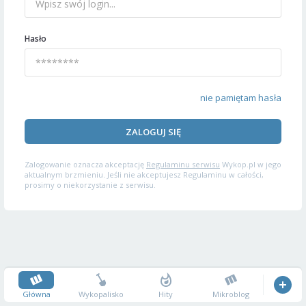
Hasło
nie pamiętam hasła
ZALOGUJ SIĘ
Zalogowanie oznacza akceptację
Regulaminu serwisu
Wykop.pl w jego
aktualnym brzmieniu. Jeśli nie akceptujesz Regulaminu w całości,
prosimy o niekorzystanie z serwisu.
Główna
Wykopalisko
Hity
Mikroblog