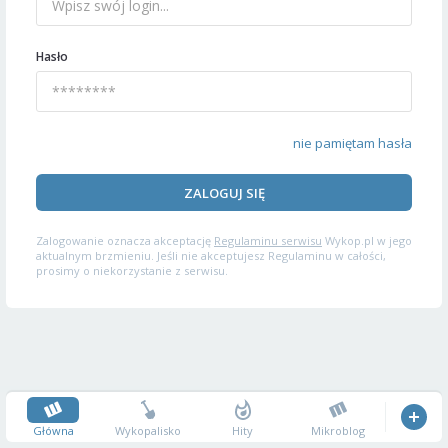
Hasło
nie pamiętam hasła
ZALOGUJ SIĘ
Zalogowanie oznacza akceptację
Regulaminu serwisu
Wykop.pl w jego
aktualnym brzmieniu. Jeśli nie akceptujesz Regulaminu w całości,
prosimy o niekorzystanie z serwisu.
Główna
Wykopalisko
Hity
Mikroblog