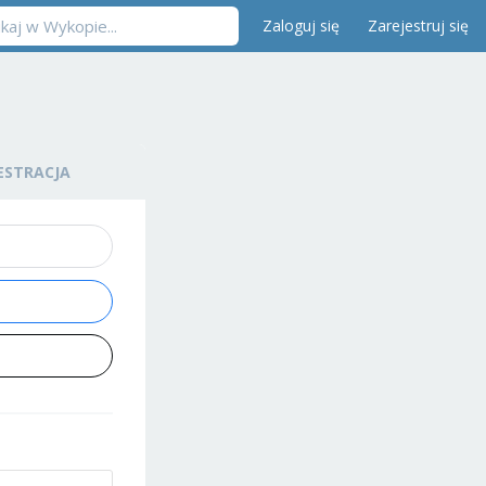
Zaloguj się
Zarejestruj się
ESTRACJA