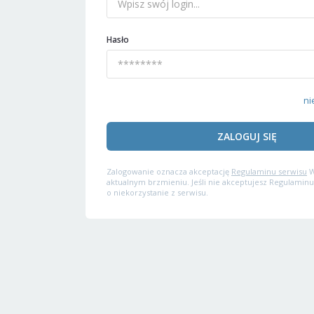
Hasło
ni
ZALOGUJ SIĘ
Zalogowanie oznacza akceptację
Regulaminu serwisu
W
aktualnym brzmieniu. Jeśli nie akceptujesz Regulaminu
o niekorzystanie z serwisu.