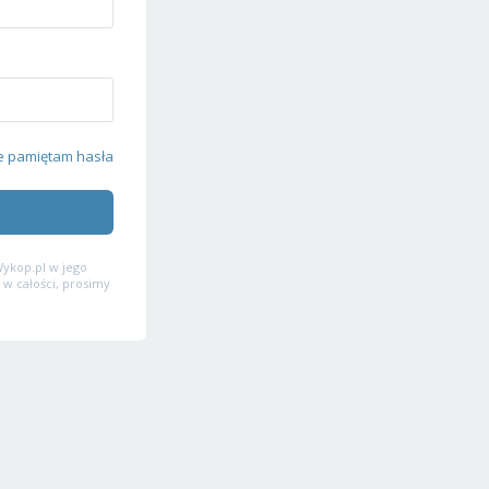
e pamiętam hasła
ykop.pl w jego
 w całości, prosimy