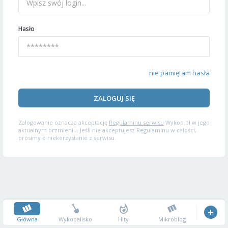
Hasło
nie pamiętam hasła
ZALOGUJ SIĘ
Zalogowanie oznacza akceptację
Regulaminu serwisu
Wykop.pl w jego
aktualnym brzmieniu. Jeśli nie akceptujesz Regulaminu w całości,
prosimy o niekorzystanie z serwisu.
Główna
Wykopalisko
Hity
Mikroblog