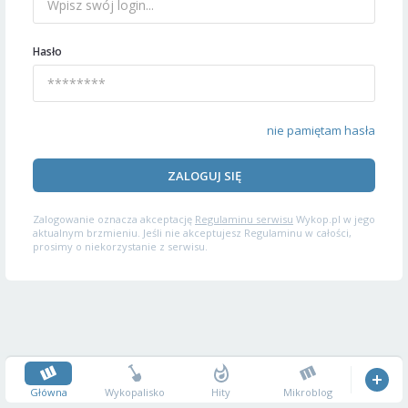
Hasło
nie pamiętam hasła
ZALOGUJ SIĘ
Zalogowanie oznacza akceptację
Regulaminu serwisu
Wykop.pl w jego
aktualnym brzmieniu. Jeśli nie akceptujesz Regulaminu w całości,
prosimy o niekorzystanie z serwisu.
Główna
Wykopalisko
Hity
Mikroblog