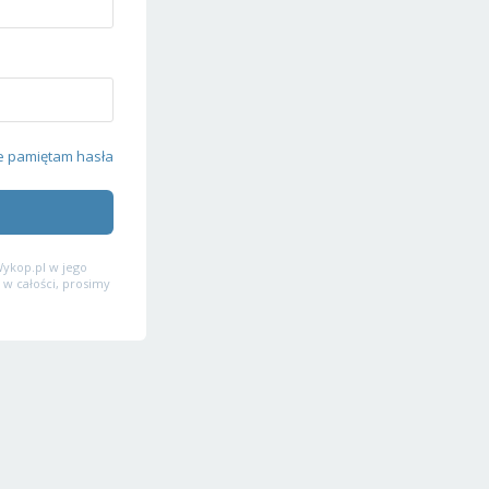
e pamiętam hasła
ykop.pl w jego
 w całości, prosimy