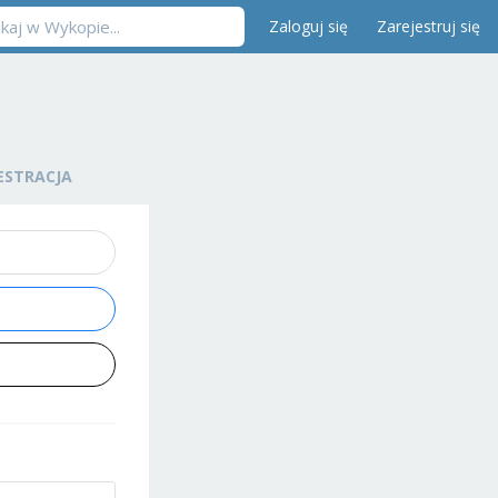
Zaloguj się
Zarejestruj się
ESTRACJA