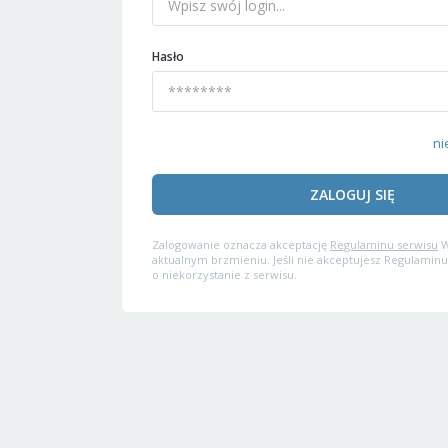
Hasło
ni
ZALOGUJ SIĘ
Zalogowanie oznacza akceptację
Regulaminu serwisu
W
aktualnym brzmieniu. Jeśli nie akceptujesz Regulaminu
o niekorzystanie z serwisu.