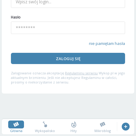
Hasło
nie pamiętam hasła
ZALOGUJ SIĘ
Zalogowanie oznacza akceptację
Regulaminu serwisu
Wykop.pl w jego
aktualnym brzmieniu. Jeśli nie akceptujesz Regulaminu w całości,
prosimy o niekorzystanie z serwisu.
Główna
Wykopalisko
Hity
Mikroblog