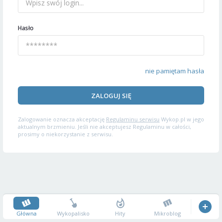
Hasło
nie pamiętam hasła
ZALOGUJ SIĘ
Zalogowanie oznacza akceptację
Regulaminu serwisu
Wykop.pl w jego
aktualnym brzmieniu. Jeśli nie akceptujesz Regulaminu w całości,
prosimy o niekorzystanie z serwisu.
Główna
Wykopalisko
Hity
Mikroblog