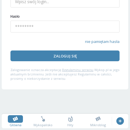
Hasło
nie pamiętam hasła
ZALOGUJ SIĘ
Zalogowanie oznacza akceptację
Regulaminu serwisu
Wykop.pl w jego
aktualnym brzmieniu. Jeśli nie akceptujesz Regulaminu w całości,
prosimy o niekorzystanie z serwisu.
Główna
Wykopalisko
Hity
Mikroblog