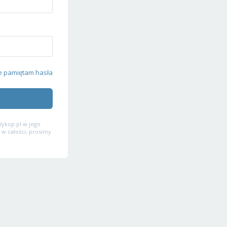
e pamiętam hasła
ykop.pl w jego
 w całości, prosimy