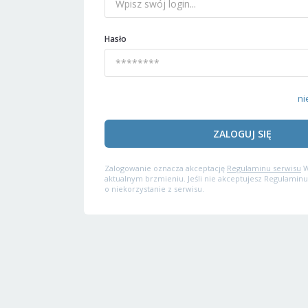
Hasło
ni
ZALOGUJ SIĘ
Zalogowanie oznacza akceptację
Regulaminu serwisu
W
aktualnym brzmieniu. Jeśli nie akceptujesz Regulaminu
o niekorzystanie z serwisu.