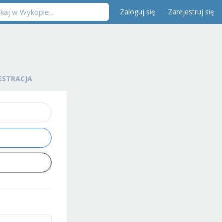
Zaloguj się
Zarejestruj się
ESTRACJA