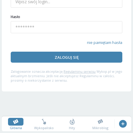
Hasło
nie pamiętam hasła
ZALOGUJ SIĘ
Zalogowanie oznacza akceptację
Regulaminu serwisu
Wykop.pl w jego
aktualnym brzmieniu. Jeśli nie akceptujesz Regulaminu w całości,
prosimy o niekorzystanie z serwisu.
Główna
Wykopalisko
Hity
Mikroblog