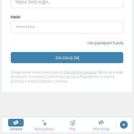
Hasło
nie pamiętam hasła
ZALOGUJ SIĘ
Zalogowanie oznacza akceptację
Regulaminu serwisu
Wykop.pl w jego
aktualnym brzmieniu. Jeśli nie akceptujesz Regulaminu w całości,
prosimy o niekorzystanie z serwisu.
Główna
Wykopalisko
Hity
Mikroblog