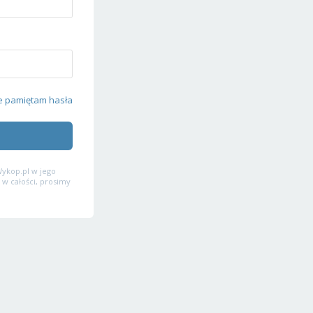
e pamiętam hasła
ykop.pl w jego
 w całości, prosimy