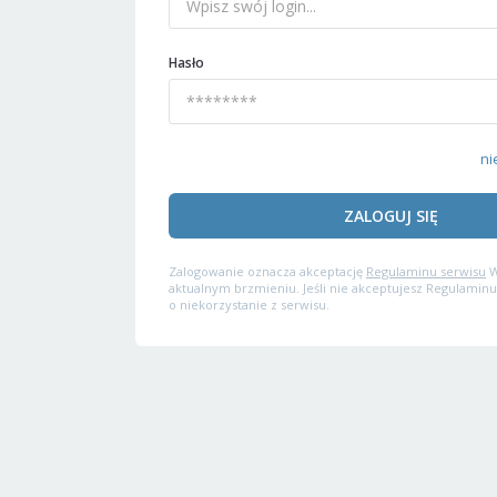
Hasło
ni
ZALOGUJ SIĘ
Zalogowanie oznacza akceptację
Regulaminu serwisu
W
aktualnym brzmieniu. Jeśli nie akceptujesz Regulaminu
o niekorzystanie z serwisu.