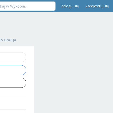
Zaloguj się
Zarejestruj się
ESTRACJA