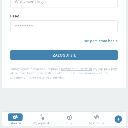
Hasło
nie pamiętam hasła
ZALOGUJ SIĘ
Zalogowanie oznacza akceptację
Regulaminu serwisu
Wykop.pl w jego
aktualnym brzmieniu. Jeśli nie akceptujesz Regulaminu w całości,
prosimy o niekorzystanie z serwisu.
Główna
Wykopalisko
Hity
Mikroblog