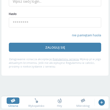
Hasło
nie pamiętam hasła
ZALOGUJ SIĘ
Zalogowanie oznacza akceptację
Regulaminu serwisu
Wykop.pl w jego
aktualnym brzmieniu. Jeśli nie akceptujesz Regulaminu w całości,
prosimy o niekorzystanie z serwisu.
Główna
Wykopalisko
Hity
Mikroblog