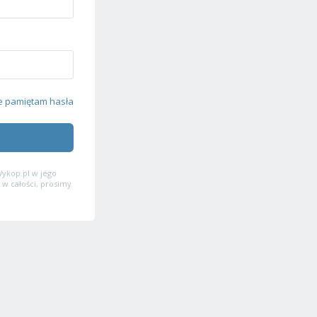
e pamiętam hasła
ykop.pl w jego
 w całości, prosimy