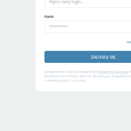
Hasło
ni
ZALOGUJ SIĘ
Zalogowanie oznacza akceptację
Regulaminu serwisu
W
aktualnym brzmieniu. Jeśli nie akceptujesz Regulaminu
o niekorzystanie z serwisu.