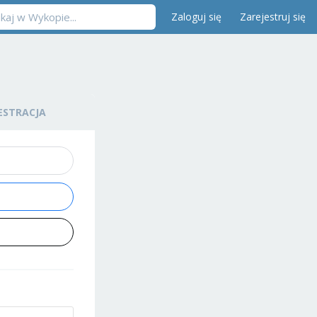
Zaloguj się
Zarejestruj się
ESTRACJA