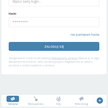
Hasło
nie pamiętam hasła
ZALOGUJ SIĘ
Zalogowanie oznacza akceptację
Regulaminu serwisu
Wykop.pl w jego
aktualnym brzmieniu. Jeśli nie akceptujesz Regulaminu w całości,
prosimy o niekorzystanie z serwisu.
Główna
Wykopalisko
Hity
Mikroblog