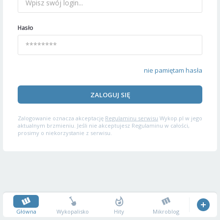
Hasło
nie pamiętam hasła
ZALOGUJ SIĘ
Zalogowanie oznacza akceptację
Regulaminu serwisu
Wykop.pl w jego
aktualnym brzmieniu. Jeśli nie akceptujesz Regulaminu w całości,
prosimy o niekorzystanie z serwisu.
Główna
Wykopalisko
Hity
Mikroblog