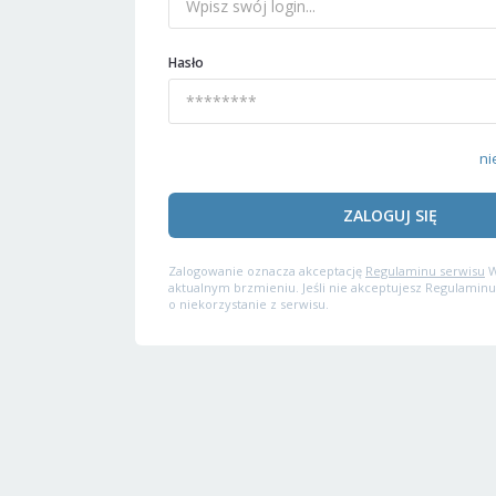
Hasło
ni
ZALOGUJ SIĘ
Zalogowanie oznacza akceptację
Regulaminu serwisu
W
aktualnym brzmieniu. Jeśli nie akceptujesz Regulaminu
o niekorzystanie z serwisu.