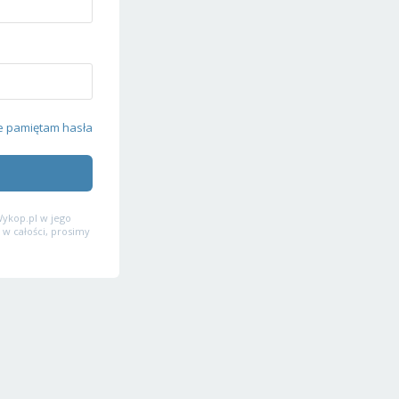
e pamiętam hasła
ykop.pl w jego
 w całości, prosimy