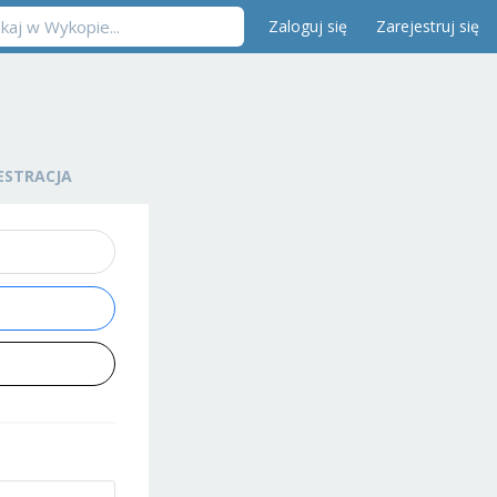
Zaloguj się
Zarejestruj się
ESTRACJA