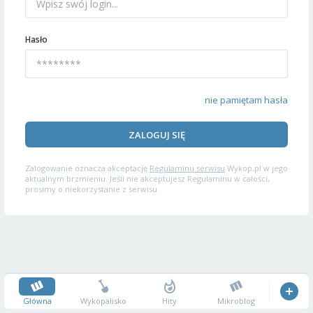
Hasło
nie pamiętam hasła
ZALOGUJ SIĘ
Zalogowanie oznacza akceptację
Regulaminu serwisu
Wykop.pl w jego
aktualnym brzmieniu. Jeśli nie akceptujesz Regulaminu w całości,
prosimy o niekorzystanie z serwisu.
Główna
Wykopalisko
Hity
Mikroblog