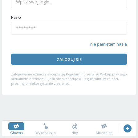
Hasło
nie pamiętam hasła
ZALOGUJ SIĘ
Zalogowanie oznacza akceptację
Regulaminu serwisu
Wykop.pl w jego
aktualnym brzmieniu. Jeśli nie akceptujesz Regulaminu w całości,
prosimy o niekorzystanie z serwisu.
Główna
Wykopalisko
Hity
Mikroblog