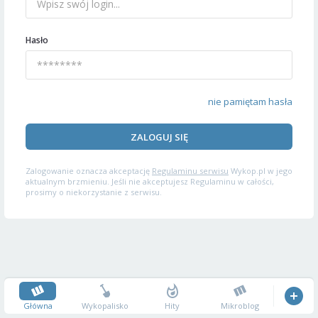
Hasło
nie pamiętam hasła
ZALOGUJ SIĘ
Zalogowanie oznacza akceptację
Regulaminu serwisu
Wykop.pl w jego
aktualnym brzmieniu. Jeśli nie akceptujesz Regulaminu w całości,
prosimy o niekorzystanie z serwisu.
Główna
Wykopalisko
Hity
Mikroblog