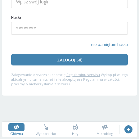
Hasło
nie pamiętam hasła
ZALOGUJ SIĘ
Zalogowanie oznacza akceptację
Regulaminu serwisu
Wykop.pl w jego
aktualnym brzmieniu. Jeśli nie akceptujesz Regulaminu w całości,
prosimy o niekorzystanie z serwisu.
Główna
Wykopalisko
Hity
Mikroblog